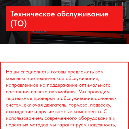
Техническое обслуживание
(ТО)
Наши специалисты готовы предложить вам
комплексное техническое обслуживание,
направленное на поддержание оптимального
состояния вашего автомобиля. Мы проводим
тщательные проверки и обслуживание основных
систем, включая двигатель, тормоза, подвеску,
охлаждение и другие важные компоненты. С
использованием современного оборудования и
надежных методов мы гарантируем надежность,